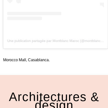
Une publication partagée par Montblanc Maroc (@montblancmaroc_kallista)
Morocco Mall, Casablanca.
Architectures &
design