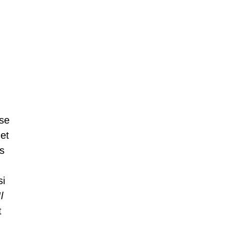
 se
 et
s
si
Il
t