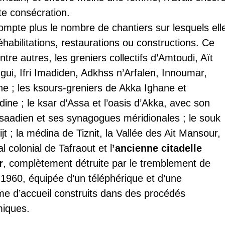
te consécration.
mpte plus le nombre de chantiers sur lesquels ell
 réhabilitations, restaurations ou constructions. Ce
entre autres, les greniers collectifs d’Amtoudi, Aït
zgui, Ifri Imadiden, Adkhss n’Arfalen, Innoumar,
ne ; les ksours-greniers de Akka Ighane et
ine ; le ksar d’Assa et l’oasis d’Akka, avec son
saadien et ses synagogues méridionales ; le souk
ijt ; la médina de Tiznit, la Vallée des Ait Mansour,
al colonial de Tafraout et l
’ancienne citadelle
r
, complètement détruite par le tremblement de
 1960, équipée d’un téléphérique et d’une
me d’accueil construits dans des procédés
miques.