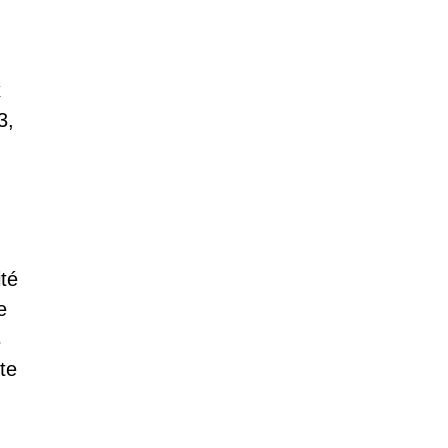
x
3,
ité
e
s
te