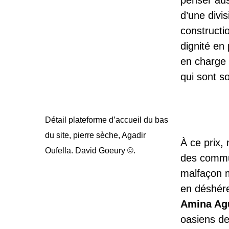
penser aus
d’une divi
constructi
dignité en
en charge 
qui sont s
Détail plateforme d’accueil du bas
du site, pierre sèche, Agadir
À ce prix,
Oufella. David Goeury ©.
des commun
malfaçon m
en déshére
Amina Ag
oasiens de 