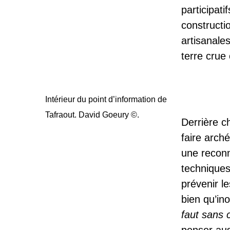
participati
constructi
artisanale
terre crue 
Intérieur du point d’information de
Tafraout. David Goeury ©.
Derrière c
faire arch
une reconn
techniques
prévenir l
bien qu’in
faut sans 