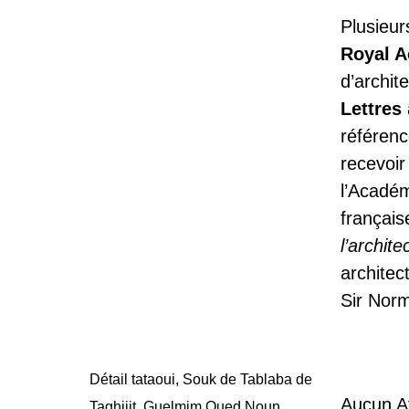
Plusieurs
Royal A
d’archit
Lettres
référenc
recevoir
l’Académ
français
l’archite
architec
Sir Nor
Détail tataoui, Souk de Tablaba de
Aucun Af
Taghjijt, Guelmim Oued Noun.