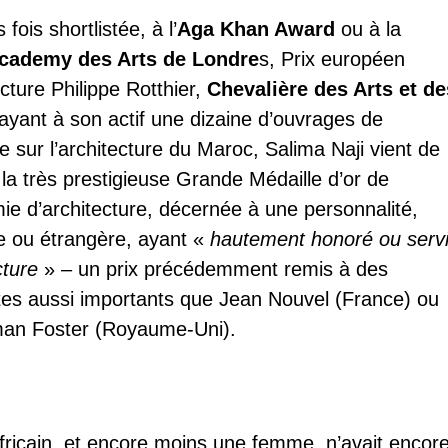
 fois shortlistée, à l’
Aga Khan Award
ou à la
cademy des Arts de Londre
s, Prix européen
ecture Philippe Rotthier,
Chevalière des Arts et de
ayant à son actif une dizaine d’ouvrages de
e sur l’architecture du Maroc, Salima Naji vient de
 la très prestigieuse Grande Médaille d’or de
ie d’architecture, décernée à une personnalité,
e ou étrangère, ayant «
hautement honoré ou serv
cture
» – un prix précédemment remis à des
tes aussi importants que Jean Nouvel (France) ou
man Foster (Royaume-Uni).
ricain, et encore moins une femme, n’avait encor