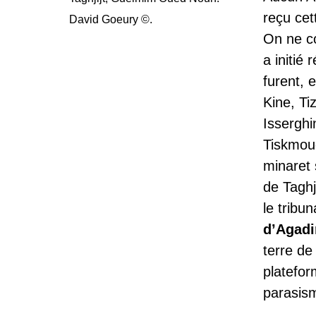
reçu cet
David Goeury ©.
On ne co
a initié
furent, 
Kine, Ti
Isserghi
Tiskmoud
minaret 
de Taghj
le tribun
d’Agadi
terre de
platefor
parasis