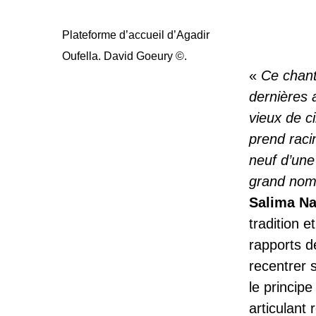
Plateforme d’accueil d’Agadir
Oufella. David Goeury ©.
«
Ce chanti
dernières 
vieux de c
prend raci
neuf d’une
grand nom
Salima Na
tradition 
rapports d
recentrer 
le princip
articulant 