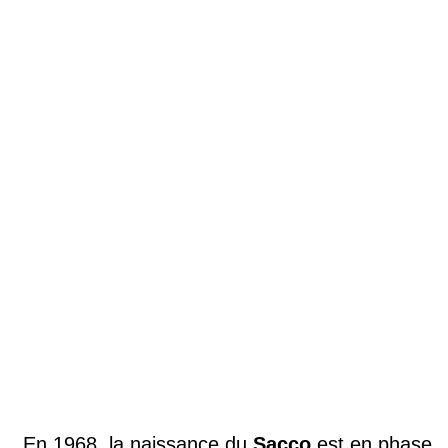
En 1968, la naissance du
Sacco
est en phase