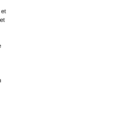
 et
et
e
n