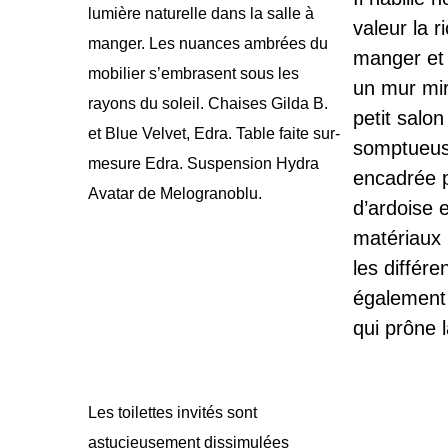
lumière naturelle dans la salle à
valeur la r
manger. Les nuances ambrées du
manger et 
mobilier s’embrasent sous les
un mur mir
rayons du soleil. Chaises Gilda B.
petit salo
et Blue Velvet, Edra. Table faite sur-
somptueus
mesure Edra. Suspension Hydra
encadrée pa
Avatar de Melogranoblu.
d’ardoise 
matériaux 
les différ
également 
qui prône 
Les toilettes invités sont
astucieusement dissimulées