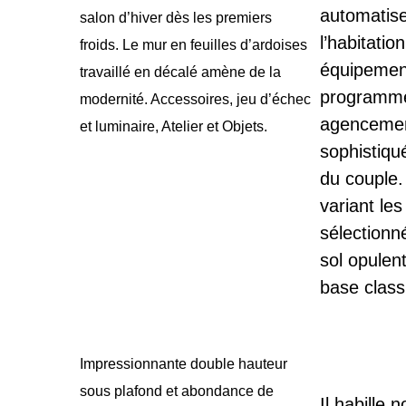
automatiser
salon d’hiver dès les premiers
l’habitati
froids. Le mur en feuilles d’ardoises
équipement
travaillé en décalé amène de la
programmé 
modernité. Accessoires, jeu d’échec
agencement
et luminaire, Atelier et Objets.
sophistiqu
du couple.
variant le
sélectionné
sol opulent
base class
Impressionnante double hauteur
sous plafond et abondance de
Il habille