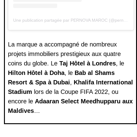
Une publication partagée par PERNOVA MAROC (@pernovamaroc)
La marque a accompagné de nombreux
projets immobiliers prestigieux aux quatre
coins du globe. Le
Taj Hôtel à Londres
, le
Hilton Hôtel à Doha
, le
Bab al Shams
Resort &
S
pa à Dubai
,
Khalifa International
Stadium
lors de la Coupe FIFA 2022, ou
encore le
Adaaran Select Meedhupparu aux
Maldives
…