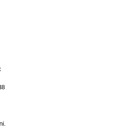
é
x
38
ni.