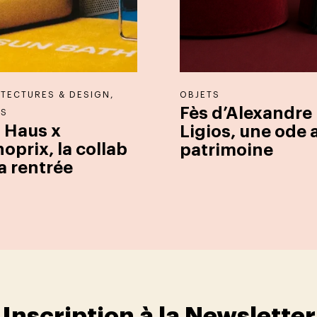
TECTURES & DESIGN
,
OBJETS
Fès d’Alexandre
TS
l Haus x
Ligios, une ode 
oprix, la collab
patrimoine
a rentrée
Inscription à la Newsletter