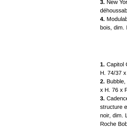
3.
New Yor
déhoussabl
4.
Modula
bois, dim.
1.
Capitol
H. 74/37 x
2.
Bubble
,
x H. 76 x 
3.
Cadenc
structure 
noir, dim.
Roche Bob