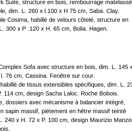
k Suite
, structure en bois, rembourrage matelass
e, dim. L. 260 x l.100 x H 75 cm, Saba.
Clay
.
ble
Cosima
, habillé de velours côtelé, structure en
 L. 300 x P .120 x H. 65 cm, Bolia.
Hagen
.
 Complex Sofa
avec structure en bois, dim. L. 145 
 l. 76 cm, Cassina.
Fenêtre sur cour
.
 habillé de tissus extensibles spécifiques, dim. L. 2
P. 114 cm, design Sacha Lakic.
Roche Bobois
.
e
, dossiers avec mécanisme à balancier intégré,
en sapin massif, piétement en hêtre massif teinté
 L. 240 x H. 72 x P. 100 cm, design Maurizio Manzo
ois
.