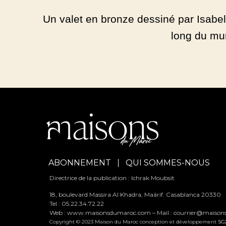
Un valet en bronze dessiné par Isabelle
long du mu
ABONNEMENT
QUI SOMMES-NOUS
Directrice de la publication : Ichrak Moubsit
18, boulevard Massira Al Khadra, Maârif. Casablanca 20330
Tel : 05.22.34.72.22
Web : www.maisonsdumaroc.com – Mail :
courrier@maiso
Copyright © 2023 Maison du Maroc conception et développement
SG