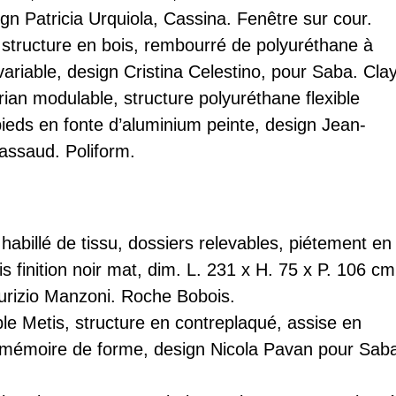
gn Patricia Urquiola, Cassina.
Fenêtre sur cour
.
structure en bois, rembourré de polyuréthane à
variable, design Cristina Celestino, pour
Saba
.
Cla
ian modulable
, structure polyuréthane flexible
ieds en fonte d’aluminium peinte, design Jean-
assaud.
Poliform
.
 habillé de tissu, dossiers relevables, piétement en
s finition noir mat, dim.
L. 231 x H. 75 x P. 106 cm
urizio Manzoni.
Roche Bobois
.
le Metis
, structure en contreplaqué, assise en
mémoire de forme, design Nicola Pavan pour Sab