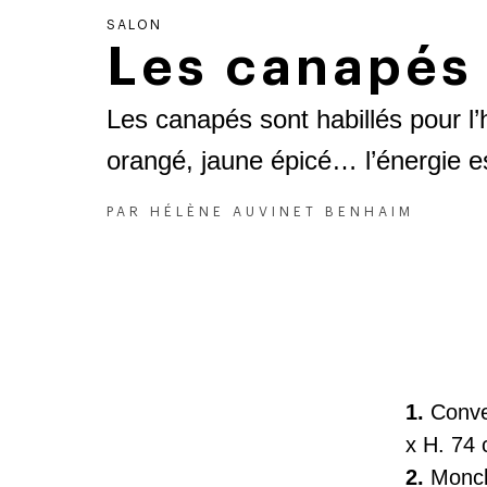
SALON
Les canapés 
Les canapés sont habillés pour l’hi
orangé, jaune épicé… l’énergie e
PAR
HÉLÈNE AUVINET BENHAIM
1.
Conver
x H. 74
2.
Monc