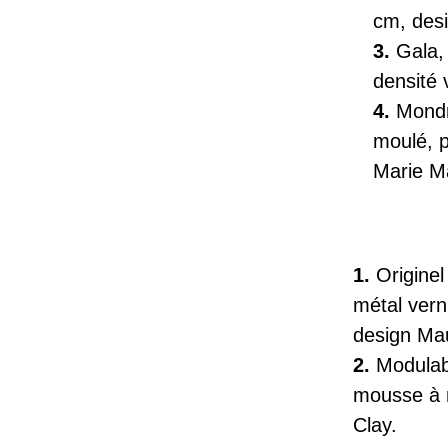
cm, desi
3.
Gala, 
densité 
4.
Mondr
moulé, p
Marie M
1.
Originel
métal verni
design Ma
2.
Modulab
mousse à 
Clay
.