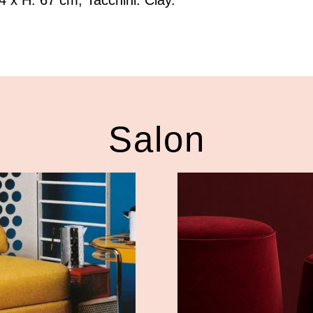
94 x H. 67 cm, Tacchini.
Clay
.
Salon