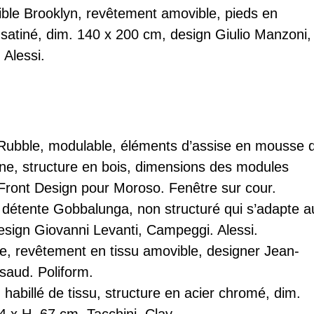
ible
Brooklyn
, revêtement amovible, pieds en
satiné, dim. 140 x 200 cm, design Giulio Manzoni,
.
Alessi
.
Rubble
, modulable, éléments d’assise en mousse 
ne, structure en bois, dimensions des modules
 Front Design pour Moroso.
Fenêtre sur cour
.
 détente
Gobbalunga
, non structuré qui s’adapte a
esign Giovanni Levanti, Campeggi.
Alessi
.
de
, revêtement en tissu amovible, designer Jean-
ssaud.
Poliform
.
, habillé de tissu, structure en acier chromé, dim.