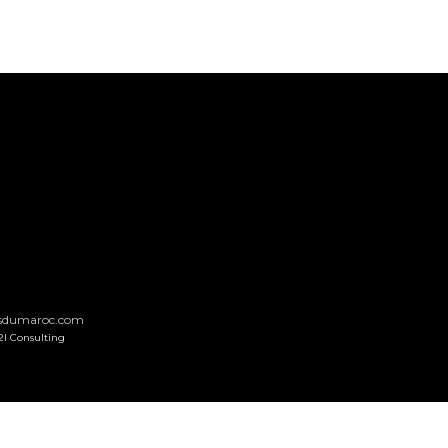
nsdumaroc.com
2I Consulting