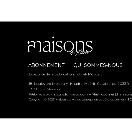
ABONNEMENT
QUI SOMMES-NOUS
Directrice de la publication : Ichrak Moubsit
18, boulevard Massira Al Khadra, Maârif. Casablanca 20330
Tel : 05.22.34.72.22
Web : www.maisonsdumaroc.com – Mail :
courrier@maiso
Copyright © 2023 Maison du Maroc conception et développement
SG