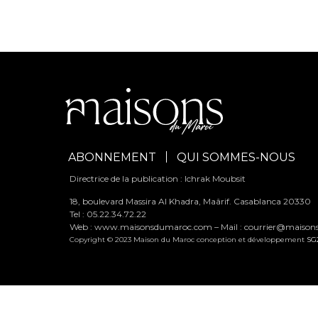
ABONNEMENT
QUI SOMMES-NOUS
Directrice de la publication : Ichrak Moubsit
18, boulevard Massira Al Khadra, Maârif. Casablanca 20330
Tel : 05.22.34.72.22
Web : www.maisonsdumaroc.com – Mail :
courrier@maiso
Copyright © 2023 Maison du Maroc conception et développement
SG