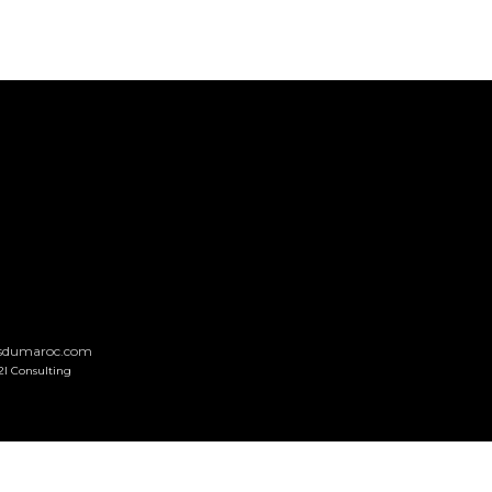
nsdumaroc.com
2I Consulting