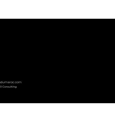
nsdumaroc.com
2I Consulting