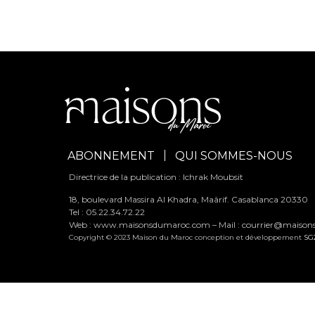
ABONNEMENT
QUI SOMMES-NOUS
Directrice de la publication : Ichrak Moubsit
18, boulevard Massira Al Khadra, Maârif. Casablanca 20330
Tel : 05.22.34.72.22
Web : www.maisonsdumaroc.com – Mail :
courrier@maiso
Copyright © 2023 Maison du Maroc conception et développement
SG