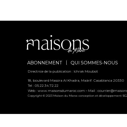
ABONNEMENT
QUI SOMMES-NOUS
Directrice de la publication : Ichrak Moubsit
18, boulevard Massira Al Khadra, Maârif. Casablanca 20330
Tel : 05.22.34.72.22
Web : www.maisonsdumaroc.com – Mail :
courrier@maiso
Copyright © 2023 Maison du Maroc conception et développement
SG