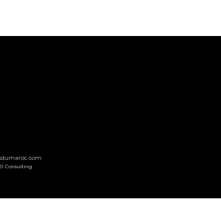
nsdumaroc.com
2I Consulting