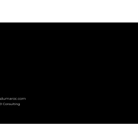
nsdumaroc.com
2I Consulting