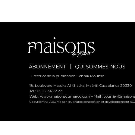
ABONNEMENT
QUI SOMMES-NOUS
Directrice de la publication : Ichrak Moubsit
18, boulevard Massira Al Khadra, Maârif. Casablanca 20330
Tel : 05.22.34.72.22
Web : www.maisonsdumaroc.com – Mail :
courrier@maiso
Copyright © 2023 Maison du Maroc conception et développement
SG