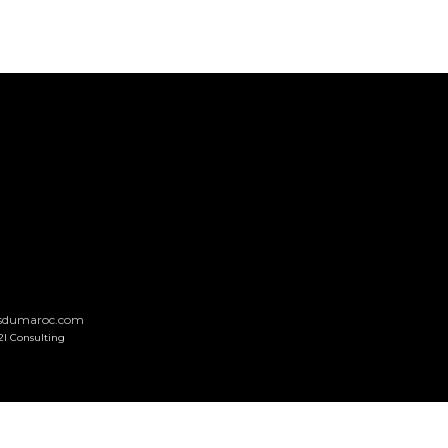
nsdumaroc.com
2I Consulting