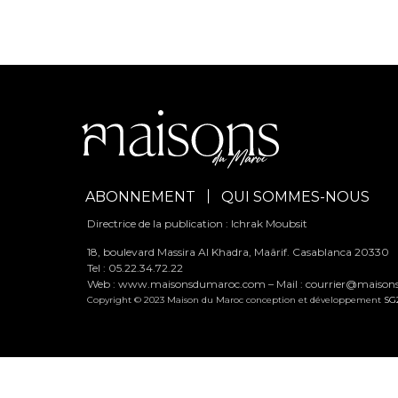
ABONNEMENT
QUI SOMMES-NOUS
Directrice de la publication : Ichrak Moubsit
18, boulevard Massira Al Khadra, Maârif. Casablanca 20330
Tel : 05.22.34.72.22
Web : www.maisonsdumaroc.com – Mail :
courrier@maiso
Copyright © 2023 Maison du Maroc conception et développement
SG