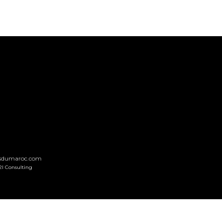
nsdumaroc.com
2I Consulting