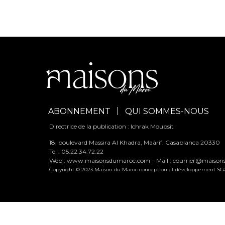
ABONNEMENT
QUI SOMMES-NOUS
Directrice de la publication : Ichrak Moubsit
18, boulevard Massira Al Khadra, Maârif. Casablanca 20330
Tel : 05.22.34.72.22
Web : www.maisonsdumaroc.com – Mail :
courrier@maiso
Copyright © 2023 Maison du Maroc conception et développement
SG