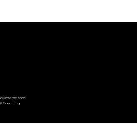
nsdumaroc.com
2I Consulting