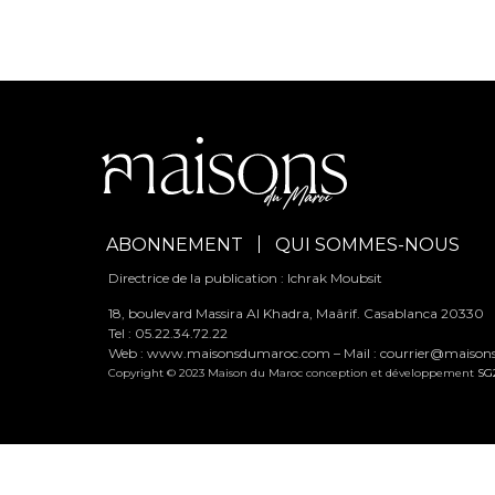
ABONNEMENT
QUI SOMMES-NOUS
Directrice de la publication : Ichrak Moubsit
18, boulevard Massira Al Khadra, Maârif. Casablanca 20330
Tel : 05.22.34.72.22
Web : www.maisonsdumaroc.com – Mail :
courrier@maiso
Copyright © 2023 Maison du Maroc conception et développement
SG