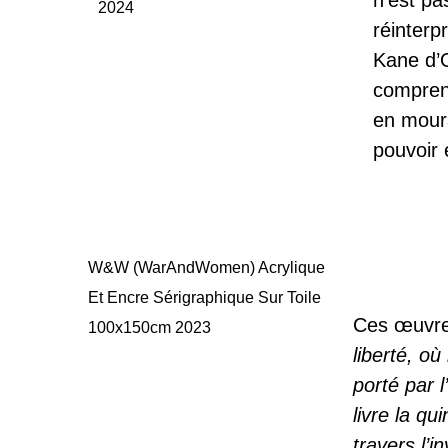
n’est pa
2024
réinterp
Kane d’O
comprend
en moura
pouvoir 
W&W (WarAndWomen) Acrylique
Et Encre Sérigraphique Sur Toile
Ces œuvre
100x150cm 2023
liberté, où
porté par l
livre la q
travers l’i