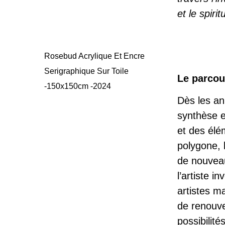
et le spiri
Rosebud Acrylique Et Encre
Serigraphique Sur Toile
Le parcou
-150x150cm -2024
Dès les a
synthèse e
et des élém
polygone, l
de nouveau
l’artiste 
artistes m
de renouve
possibilit