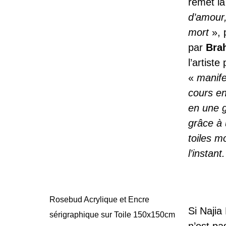
remet l
d’amour,
mort
», 
par
Bra
l’artist
«
manife
cours en
en une 
grâce à 
toiles m
l’instant.
Rosebud Acrylique et Encre
Si Najia
sérigraphique sur Toile 150x150cm