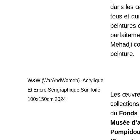
dans les œ
tous et qu
peintures e
parfaiteme
Mehadji c
peinture.
W&W (WarAndWomen) -Acrylique
Et Encre Sérigraphique Sur Toile
Les œuvres
100x150cm 2024
collections
du
Fonds 
Musée d’
Pompido