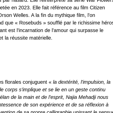
s par hasard. Elle réinterprète sa série War Flower
retée en 2023. Elle fait référence au film Citizen
rson Welles. A la fin du mythique film, l’on
 que « Rosebuds » soufflé par le richissime héro
nt est l’incarnation de l’amour qui surpasse le
et la réussite matérielle.
s florales conjuguent «
la dextérité, l’impulsion, la
 le corps s’implique et se lie en un geste continu
’élan de la main et de l’esprit, Najia Mehadji nous
uintessence de son expérience et de sa réflexion à
nvention de sa propre calligraphie unissant le sensu