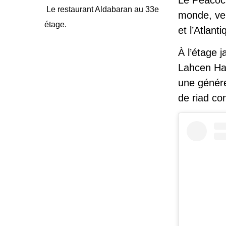
Le restaurant Aldabaran au 33e
monde, vei
étage.
et l’Atlant
À l’étage 
Lahcen Haf
une génér
de riad co