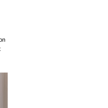
ton
t