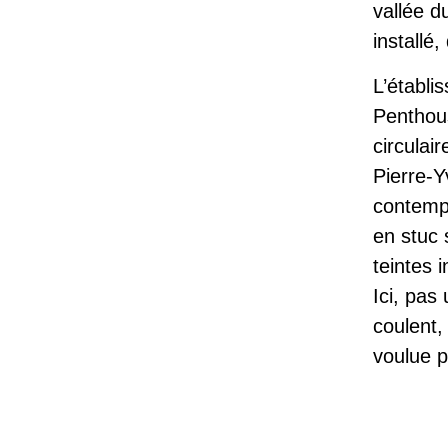
vallée d
installé
L’établi
Penthou
circulai
Pierre-
contempo
en stuc 
teintes 
Ici, pas
coulent,
voulue 