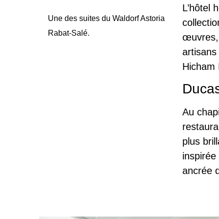
L’hôtel 
Une des suites du Waldorf Astoria
collecti
Rabat-Salé.
œuvres, 
artisans
Hicham 
Duca
Au chapi
restaura
plus bri
inspirée
ancrée d