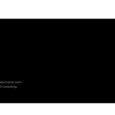
nsdumaroc.com
2I Consulting