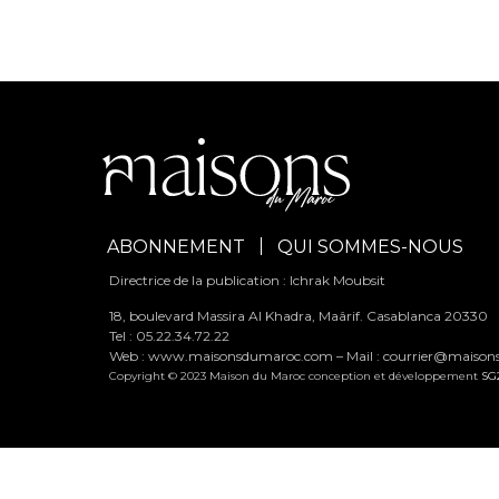
ABONNEMENT
QUI SOMMES-NOUS
Directrice de la publication : Ichrak Moubsit
18, boulevard Massira Al Khadra, Maârif. Casablanca 20330
Tel : 05.22.34.72.22
Web : www.maisonsdumaroc.com – Mail :
courrier@maiso
Copyright © 2023 Maison du Maroc conception et développement
SG