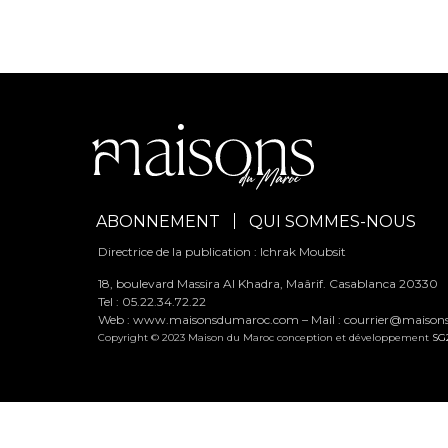
ABONNEMENT
QUI SOMMES-NOUS
Directrice de la publication : Ichrak Moubsit
18, boulevard Massira Al Khadra, Maârif. Casablanca 20330
Tel : 05.22.34.72.22
Web : www.maisonsdumaroc.com – Mail :
courrier@maiso
Copyright © 2023 Maison du Maroc conception et développement
SG