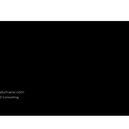
nsdumaroc.com
2I Consulting