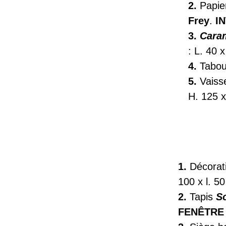
2.
Papie
Frey
.
I
3.
Cara
: L. 40 
4.
Tabour
5.
Vaisse
H. 125 x
1.
Décorati
100 x l. 5
2.
Tapis
So
FENÊTRE