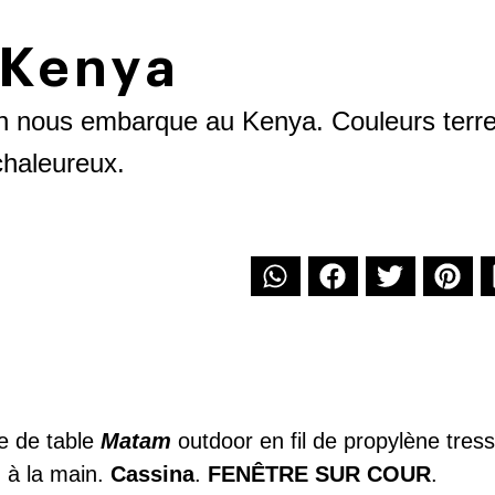
 Kenya
tion nous embarque au Kenya. Couleurs terr
chaleureux.
e de table
Matam
outdoor en fil de propylène tres
 à la main.
Cassina
.
FENÊTRE SUR COUR
.