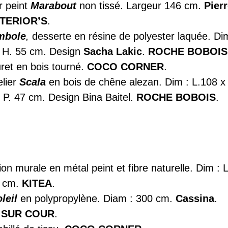
r peint
Marabout
non tissé. Largeur 146 cm.
Pier
NTERIOR’S
.
mbole
,
desserte en résine de polyester laquée. Di
x H. 55 cm. Design
Sacha Lakic
.
ROCHE BOBOIS
et en bois tourné.
COCO CORNER
.
lier
Scala
en bois de chêne alezan. Dim : L.108 x
 P. 47 cm. Design Bina Baitel.
ROCHE BOBOIS
.
on murale en métal peint et fibre naturelle. Dim : L
0 cm.
KITEA
.
leil
en polypropylène. Diam : 300 cm.
Cassina
.
 SUR COUR
.