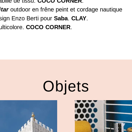
billé de tissu.
COCO CORNER
.
itar
outdoor en frêne peint et cordage nautique
sign Enzo Berti pour
Saba
.
CLAY
.
lticolore.
COCO CORNER
.
Objets