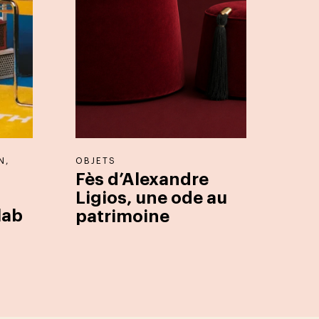
N
,
OBJETS
Fès d’Alexandre
Ligios, une ode au
lab
patrimoine