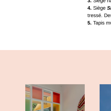
3.
Siège ha
4.
Siège
S
tressé. De
5.
Tapis mu